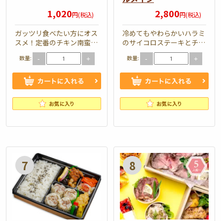
タ
イ
1,020
2,800
円(税込)
円(税込)
ル
コ
ガッツリ食べたい方にオス
冷めてもやわらかいハラミ
タ
ロ
スメ！定番のチキン南蛮を
のサイコロステーキとチキ
ル
ス
ご賞味あれ。 弁当内容 チ
ンのダブルメイン。男性の
数量:
数量:
-
+
-
+
キン南蛮タルタルソース/
方に人気です。 弁当内容
ソ
テ
…
…
ー
ー
ス
キ
ボ
と
リ
グ
ュ
リ
ー
ル・
し
ダ
ム
ド・
ゅ
イ
弁
チ
う
ア
当
キ
ま
モ
ン
い
ン
の