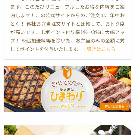
ます。このたびリニューアルしたお得な内容をご案
内します！この公式サイトからのご注文で、年中お
とく！ 他社お弁当注文サイトと比較して、おトク度
が高いです。 1.ポイント付与率1%→3%に大幅アッ
プ！ ※追加送料等を除いた、お弁当のみの金額に対
してポイントを付与いたします。
…続きはこちら
初
め
て
の
方
へ
キ
ッ
ゴ
チ