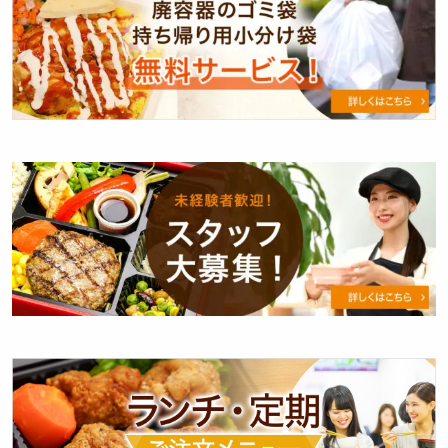
ミ
ン
袋・
ひ
小
ま
分
わ
け
り
袋
と
無
は？
ス
料
タ
サ
ッ
ー
フ
ビ
大
ス
募
い
集！
た
し
ラ
ま
ン
す
チ・