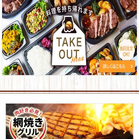
網
焼
き
グ