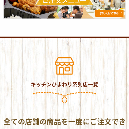
定
期
ご
注
文
メ
ニ
ュ
ー
キッチンひまわり系列店一覧
全ての店舗の商品を一度にご注文でき