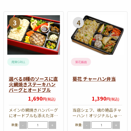
華
弁
当
選
葵
べ
花
る
チ
8
ャ
種
ー
の
ハ
用賀GRILL
葵花飯店
ソ
ン
ー
弁
選べる8種のソースに直
葵花 チャーハン弁当
火網焼きステーキハン
ス
当
バーグとオードブル
に
1,690
1,390
円(税込)
円(税込)
直
火
メインの網焼きハンバーグ
当店シェフ、魂の絶品チャ
にオードブルも添えた洋食
ーハン！オリジナルしゅう
網
フルコースのお弁当。 弁
まいとご一緒に！ 弁当内
焼
数量:
数量:
-
+
-
+
当内容 直火網焼きステー
容 焼売/白身フリッター/…