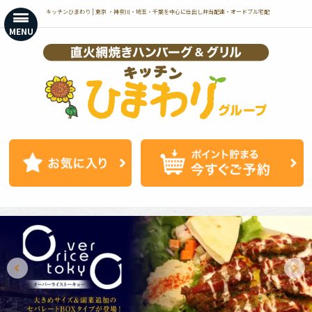
コ
キッチンひまわり | 東京 ・神奈川・埼玉・千葉を中心に仕出し弁当配達・オードブル宅配
ン
MENU
テ
ン
ツ
へ
ス
キ
ッ
プ
Next