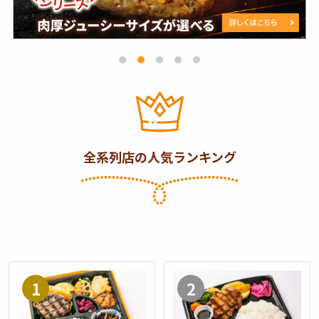
リ
ル
シ
リ
ー
ズ
全系列店の人気ランキング
牛
直
肉
火