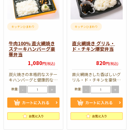
100%
網
直
焼
火
き
網
グ
キッチンひまわり
キッチンひまわり
焼
リ
き
ル・
牛肉100% 直火網焼き
直火網焼き グリル・
ステーキハンバーグ豪
ド・チキン爆安弁当
ス
ド・
華弁当
テ
チ
1,080
820
円(税込)
円(税込)
ー
キ
キ
ン
炭火焼きの本格的なステー
直火網焼きした香ばしいグ
キハンバーグと健康的な副
リル・ド・チキンを豪快に
ハ
爆
菜もたくさん入った、お肉
盛り付けました。594円で
ン
安
数量:
数量:
-
+
-
+
もお野菜も食べられる満足
この量、この味は当店だ
のい…
け！…
バ
弁
ー
当
グ
豪