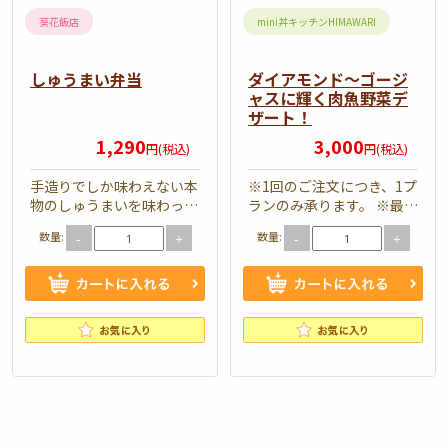
弁
ド
ダ
葵花飯店
mini丼キッチンHIMAWARI
当
～
ブ
ゴ
ル
しゅうまい弁当
ダイアモンド～ゴージ
ャスに輝く肉魚野菜デ
ー
メ
ザート！
ジ
イ
1,290
3,000
円(税込)
円(税込)
ャ
ン
ス
手造りでしか味わえない本
※1回のご注文につき、1プ
物のしゅうまいを味わって
ランのみ承ります。 ※最低
に
ください。お惣菜も色とり
ご注文食数：5人前〜 プラ
輝
数量:
数量:
-
+
-
+
どりです。 弁当内容 焼
ン内容 ポテトサラ…
売…
く
肉
魚
野
菜
デ
ザ