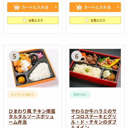
キ…
き
ス
テ
ー
キ
ハ
ン
ひ
や
バ
ま
わ
ー
わ
ら
グ
り
か
と
風
牛
オ
チ
ハ
キッチンひまわり
用賀GRILL
ー
キ
ラ
ド
ン
ミ
ひまわり風 チキン南蛮
やわらか牛ハラミのサ
ブ
タルタルソースボリュ
イコロステーキとグリ
南
の
ーム弁当
ル・ド・チキンのダブ
ル
蛮
サ
ルメイン