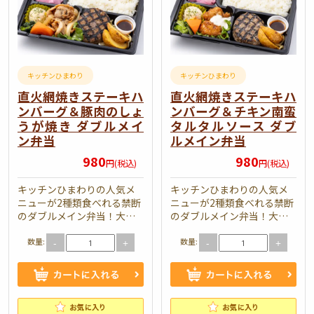
キッチンひまわり
キッチンひまわり
直火網焼きステーキハ
直火網焼きステーキハ
ンバーグ＆豚肉のしょ
ンバーグ＆チキン南蛮
うが焼き ダブルメイ
タルタルソース ダブ
ン弁当
ルメイン弁当
980
980
円(税込)
円(税込)
キッチンひまわりの人気メ
キッチンひまわりの人気メ
ニューが2種類食べれる禁断
ニューが2種類食べれる禁断
のダブルメイン弁当！大人
のダブルメイン弁当！大人
気ステーキハンバーグとこ
気ステーキハンバーグとこ
数量:
数量:
ちらも人気の豚肉のしょう
ちらも人気のチキン南蛮が
-
+
-
+
が焼きが入った究極のコラ
入った究極のコラボ弁当で
ボ弁当です。キ…
す。キッチンひ…