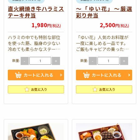
直火網焼き牛ハラミス
～「ゆい花」～厳選
テーキ弁当
彩り弁当
1,980
2,500
円(税込)
円(税込)
ハラミの中でも特別な部位
「ゆい花」人気のお料理が
を使った筋、脂身の少ない
一度に楽しめる一品です。
冷めても柔らかなステーキ
ご飯もキャビアの乗ったご
です。直火でグリルするこ
飯をはじめ3種類楽しめま
数量:
数量:
とにより余分な油、臭みを
す。特別なお席にお肉、お
-
+
-
+
落としながら焼き上げた、
魚のお弁当に迷ったらこち
香ばしいスモーキ…
らをまずはお試し…