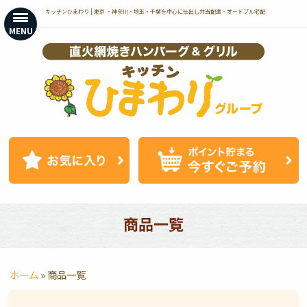
コ
キッチンひまわり | 東京 ・神奈川・埼玉・千葉を中心に仕出し弁当配達・オードブル宅配
ン
MENU
テ
ン
ツ
へ
ス
キ
ッ
プ
商品一覧
ホーム
»
商品一覧