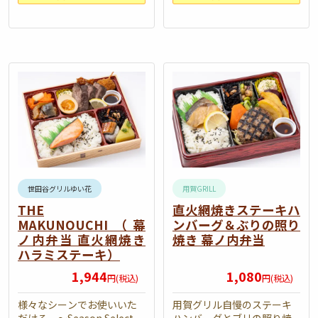
世田谷グリルゆい花
用賀GRILL
THE
直火網焼きステーキハ
MAKUNOUCHI（幕
ンバーグ＆ぶりの照り
ノ内弁当 直火網焼き
焼き 幕ノ内弁当
ハラミステーキ）
1,944
1,080
円(税込)
円(税込)
様々なシーンでお使いいた
用賀グリル自慢のステーキ
だける、～Season Select
ハンバーグとブリの照り焼