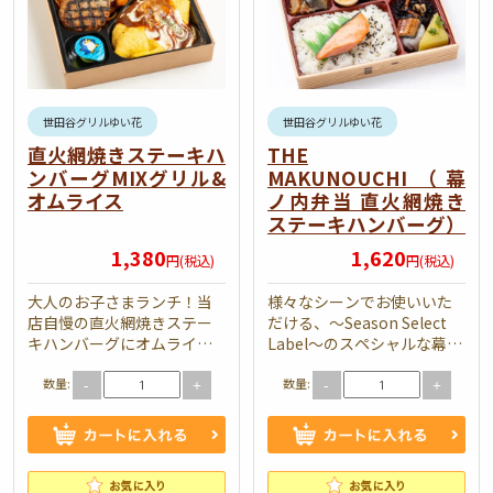
世田谷グリルゆい花
世田谷グリルゆい花
直火網焼きステーキハ
THE
ンバーグMIXグリル&
MAKUNOUCHI（幕
オムライス
ノ内弁当 直火網焼き
ステーキハンバーグ）
1,380
1,620
円(税込)
円(税込)
大人のお子さまランチ！当
様々なシーンでお使いいた
店自慢の直火網焼きステー
だける、～Season Select
キハンバーグにオムライ
Label～のスペシャルな幕ノ
ス！エビフライにかにクリ
内弁当です。当店自慢の直
数量:
数量:
ームコロッケ！最強のミッ
火網焼きハンバーグをはじ
-
+
-
+
クスグリル。みんながワク
め、色とりどりの副菜…
ワク笑顔になるお弁…