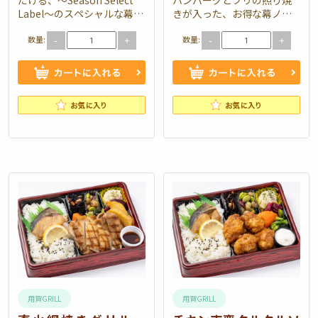
Label～のスペシャルな幕ノ
きが入った、お得な幕ノ内
内弁当です。当店自慢の直
弁当です。付け合わせも豊
数量:
数量:
火網焼きハラミステーキを
富に入っていて、様々なシ
-
+
-
+
はじめ、色とりどりの…
ーンでお使いいただけま
す。 弁当内容：…
用賀GRILL
用賀GRILL