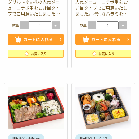
グリル～ゆい花の人気メニ
人気メニューコラボ重をお
ューコラボ重をお弁当タイ
弁当タイプでご用意いたし
プでご用意いたしました。
ました。特別なハラミを使
直火網焼きステーキハンバ
った「ゆい花」自慢の牛ハ
数量:
数量:
ーグとグリル・ド・チキン
ラミステーキとグリル・
-
+
-
+
の至高のコラボ弁当です。
ド・チキンの至高のコラボ
ご飯はひじきと小…
弁当です。ご飯はひ…
世田谷グリルゆい花
世田谷グリルゆい花