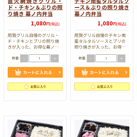
直火網焼きグリル・
チキン南蛮タルタルソ
ド・チキン＆ぶりの照
ース＆ぶりの照り焼き
り焼き 幕ノ内弁当
幕ノ内弁当
1,080
1,080
円(税込)
円(税込)
用賀グリル自慢のグリル・
用賀グリル自慢のチキン南
ド・チキンとブリの照り焼
蛮タルタルソースとブリの
きが入った、お得な幕ノ内
照り焼きが入った、お得な
弁当です。付け合わも豊富
幕ノ内弁当です。付け合わ
数量:
数量:
に入っていて、様々なシー
せも豊富に入っていて、
-
+
-
+
ンでお使いいただけます。
様々なシーンでお使いいた
弁当内容： …
だけます。 弁当…