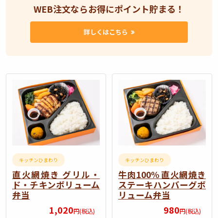
WEB注文ならお得にポイント貯まる！
詳しくはこちら
1
キッチンひまわり
キッチンひまわり
直火網焼き グリル・
牛肉100% 直火網焼き
ド・チキンボリューム
ステーキハンバーグボ
弁当
リューム弁当
1,020
980
円(税込)
円(税込)