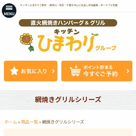
コ
キッチンひまわり | 東京 ・神奈川・埼玉・千葉を中心に仕出し弁当配達・オードブル宅配
ン
MENU
テ
ン
ツ
へ
ス
キ
ッ
プ
網焼きグリルシリーズ
ホーム
»
商品一覧
»
網焼きグリルシリーズ