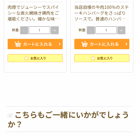
肉厚でジューシーでスパイ
当店自慢の牛肉100％のステ
シーな直火網焼き鶏肉をご
ーキハンバーグをさっぱり
2
堪能ください。確かな味と
ソースで。普通のハンバー
ボリュームで満足いただけ
グでは味わえない美味しさ
数量:
数量:
る一品です。 弁当内容 チキ
をお試し下さい。おススメ
-
+
-
+
ングリル/スパゲティー/人参
はレモン醤油とデミグラス
グラッ…
ソース。 …
こちらもご一緒にいかがでしょう
か？