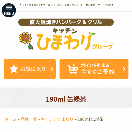
コ
キッチンひまわり | 東京 ・神奈川・埼玉・千葉を中心に仕出し弁当配達・オードブル宅配
ン
MENU
テ
ン
ツ
へ
ス
キ
ッ
プ
190ml 缶緑茶
ホーム
»
商品一覧
»
キッチンひまわり
»
190ml 缶緑茶