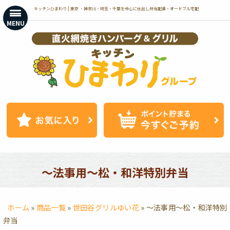
コ
キッチンひまわり | 東京 ・神奈川・埼玉・千葉を中心に仕出し弁当配達・オードブル宅配
ン
MENU
テ
ン
ツ
へ
ス
キ
ッ
プ
～法事用～松・和洋特別弁当
ホーム
»
商品一覧
»
世田谷グリルゆい花
»
～法事用～松・和洋特別
弁当