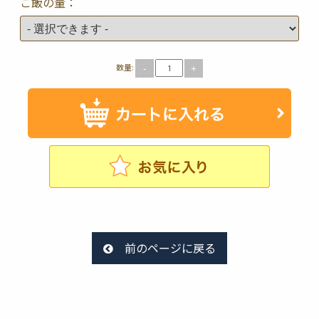
ご飯の量：
数量:
-
+
前のページに戻る