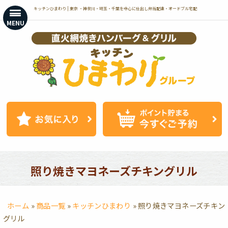
コ
キッチンひまわり | 東京 ・神奈川・埼玉・千葉を中心に仕出し弁当配達・オードブル宅配
ン
MENU
テ
ン
ツ
へ
ス
キ
ッ
プ
照り焼きマヨネーズチキングリル
ホーム
»
商品一覧
»
キッチンひまわり
»
照り焼きマヨネーズチキン
グリル