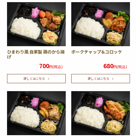
ひまわり風 自家製 鶏のから揚
ポークチャップ&コロッケ
げ
700
680
円(税込)
円(税込)
詳しくはこちら
詳しくはこちら