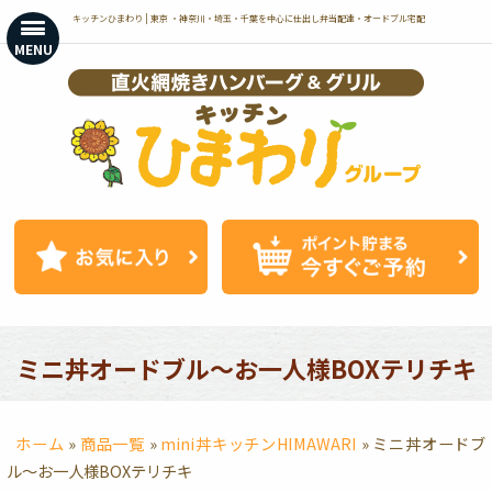
コ
キッチンひまわり | 東京 ・神奈川・埼玉・千葉を中心に仕出し弁当配達・オードブル宅配
ン
MENU
テ
ン
ツ
へ
ス
キ
ッ
プ
ミニ丼オードブル〜お一人様BOXテリチキ
ホーム
»
商品一覧
»
mini丼キッチンHIMAWARI
»
ミニ丼オードブ
ル〜お一人様BOXテリチキ