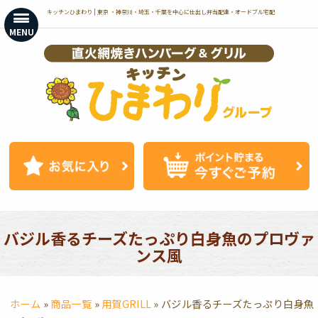
コ
キッチンひまわり | 東京 ・神奈川・埼玉・千葉を中心に仕出し弁当配達・オードブル宅配
ン
MENU
テ
ン
ツ
へ
ス
キ
ッ
プ
バジル香るチーズたっぷり白身魚のプロヴァ
ンス風
ホーム
»
商品一覧
»
用賀GRILL
»
バジル香るチーズたっぷり白身魚