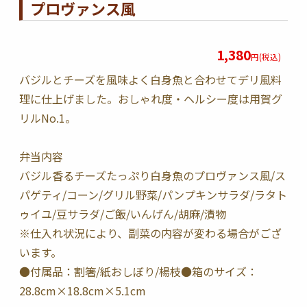
プロヴァンス風
1,380
円(税込)
バジルとチーズを風味よく白身魚と合わせてデリ風料
理に仕上げました。おしゃれ度・ヘルシー度は用賀グ
リルNo.1。
弁当内容
バジル香るチーズたっぷり白身魚のプロヴァンス風/ス
パゲティ/コーン/グリル野菜/パンプキンサラダ/ラタト
ゥイユ/豆サラダ/ご飯/いんげん/胡麻/漬物
※仕入れ状況により、副菜の内容が変わる場合がござ
います。
●付属品：割箸/紙おしぼり/楊枝●箱のサイズ：
28.8cm×18.8cm×5.1cm