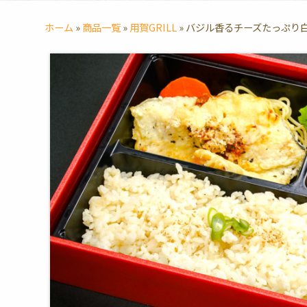
ホーム
»
商品一覧
»
用賀GRILL
»
バジル香るチーズたっぷり