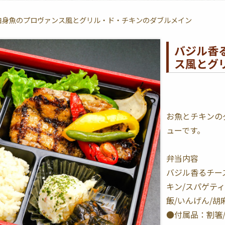
白身魚のプロヴァンス風とグリル・ド・チキンのダブルメイン
バジル香
ス風とグ
お魚とチキンの
ューです。
弁当内容
バジル香るチー
キン/スパゲティ
飯/いんげん/胡
●付属品：割箸