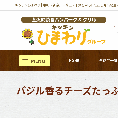
コ
キッチンひまわり | 東京 ・神奈川・埼玉・千葉を中心に仕出し弁当配達
ン
テ
ン
ツ
へ
ス
キ
ッ
プ
MENU
HOME
全商品一覧
バジル香るチーズたっ