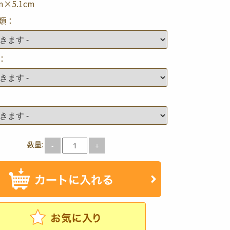
m×5.1cm
類：
：
数量:
-
+