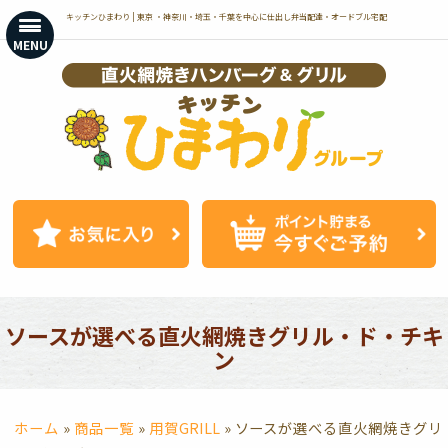
コ
キッチンひまわり | 東京 ・神奈川・埼玉・千葉を中心に仕出し弁当配達・オードブル宅配
ン
MENU
テ
ン
ツ
へ
ス
キ
ッ
プ
ソースが選べる直火網焼きグリル・ド・チキ
ン
ホーム
»
商品一覧
»
用賀GRILL
»
ソースが選べる直火網焼きグリ