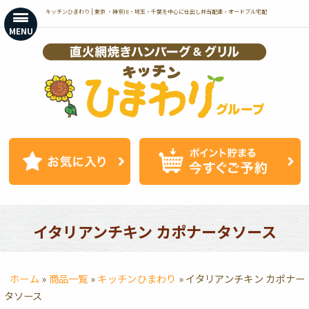
コ
キッチンひまわり | 東京 ・神奈川・埼玉・千葉を中心に仕出し弁当配達・オードブル宅配
ン
MENU
テ
ン
ツ
へ
ス
キ
ッ
プ
イタリアンチキン カポナータソース
ホーム
»
商品一覧
»
キッチンひまわり
»
イタリアンチキン カポナー
タソース